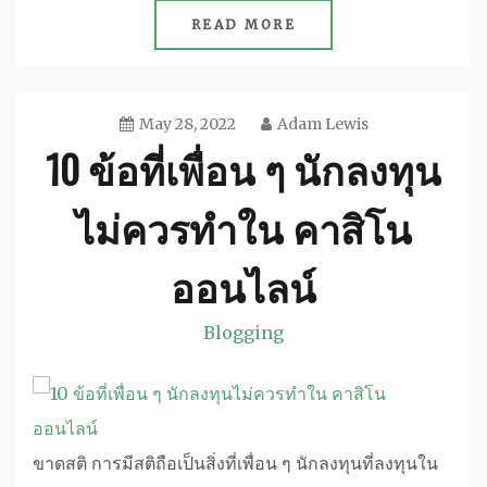
READ MORE
May 28, 2022
Adam Lewis
10 ข้อที่เพื่อน ๆ นักลงทุน
ไม่ควรทำใน คาสิโน
ออนไลน์
Blogging
ขาดสติ การมีสติถือเป็นสิ่งที่เพื่อน ๆ นักลงทุนที่ลงทุนใน