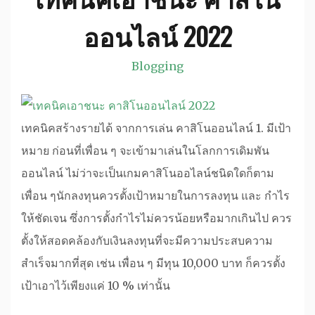
ออนไลน์ 2022
Blogging
เทคนิคสร้างรายได้ จากการเล่น คาสิโนออนไลน์ 1. มีเป้า
หมาย ก่อนที่เพื่อน ๆ จะเข้ามาเล่นในโลกการเดิมพัน
ออนไลน์ ไม่ว่าจะเป็นเกมคาสิโนออไลน์ชนิดใดก็ตาม
เพื่อน ๆนักลงทุนควรตั้งเป้าหมายในการลงทุน และ กำไร
ให้ชัดเจน ซึ่งการตั้งกำไรไม่ควรน้อยหรือมากเกินไป ควร
ตั้งให้สอดคล้องกับเงินลงทุนที่จะมีความประสบความ
สำเร็จมากที่สุด เช่น เพื่อน ๆ มีทุน 10,000 บาท ก็ควรตั้ง
เป้าเอาไว้เพียงแค่ 10 % เท่านั้น