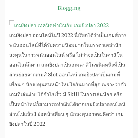
Blogging
เกมยิงปลา ออนไลน์ในปี 2022 นี้เรียกได้ว่าเป็นเกมส์การ
พนันออนไลน์ที่ได้รับความนิยมมากในบรรดาเหล่านัก
ลงทุนในการพนันออนไลน์ หรือ ไม่ว่าจะเป็นในคาสิโน
ออนไลน์ก็ตาม เกมยิงปลาเป็นเกมคาสิโนชนิดหนึ่งที่เป็น
ส่วนย่อยจากเกมส์ Slot ออนไลน์ เกมยิงปลาเป็นเกมที่
เพื่อน ๆ นักลงทุนสนหน้าใหม่ใจกันมากที่สุด เพราะว่าตัว
เกมที่เล่นง่าย ได้กำไรเร็ว มี Skill ในการเล่นน้อย หรือ
เป็นหน้าใหม่ก็สามารถทำเงินได้จากเกมยิงปลาออนไลน์
อ่านไปแล้ว 1 ย่อหน้าเพื่อน ๆ นักลงทุนอาจจะคิดว่า เกม
ยิงปลาในปี 2022