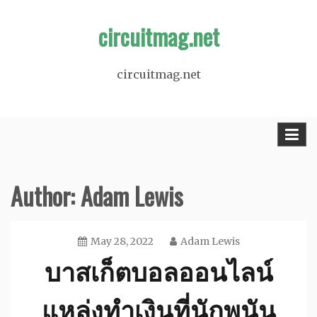
Skip
circuitmag.net
to
content
circuitmag.net
Author:
Adam Lewis
May 28, 2022
Adam Lewis
บาสเก็ตบอลออนไลน์
แหล่งทำเงินที่นักพนัน