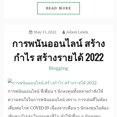
READ MORE
May 13, 2022
Adam Lewis
การพนันออนไลน์ สร้าง
กำไร สร้างรายได้ 2022
Blogging
การพนันออนไลน์ ที่เพื่อน ๆ นักลงทุนทั้งหลายกำลังให้
ความสนใจในการพนันออนไลน์ เพราะ การเล่นที่ไม่ต้อง
เสี่ยงต่อโรค COVID-19 เนื่องจากเพื่อน ๆ นักลงทุนไม่ต้อง
เดินทางไปเล่นในบ่อนคาสิโน ทำให้เพื่อน ๆ นักลงทุน