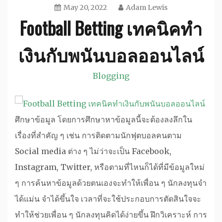
May 20, 2022
Adam Lewis
Football Betting
เทคนิคทำ
เงินกับพนันบอลออนไลน์
Blogging
ศึกษาข้อมูล โดยการศึกษาหาข้อมูลนี้จะต้องลงลึกใน
เรื่องที่สำคัญ ๆ เช่น การติดตามนักฟุตบอลคนตาม
Social media ต่าง ๆ ไม่ว่าจะเป็น Facebook,
Instagram, Twitter, หรือตามที่ไหนก็ได้ที่มีข้อมูลใหม่
ๆ การค้นหาข้อมูลด้วยตนเองจะทำให้เพื่อน ๆ นักลงทุนจำ
ได้แม่น จำได้ขึ้นใจ เวลาที่จะใช้ประกอบการตัดสินใจจะ
ทำให้ช่วยเพื่อน ๆ นักลงทุนคิดได้ง่ายขึ้น ฝึกวิเคราะห์ การ