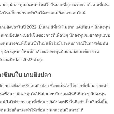
่อน ๆ นักลงทุนสนหน้าใหม่ใจกันมากที่สุด เพราะว่าตัวเกมที่เล่น
็นหน้าใหม่ก็สามารถทำเงินได้จากเกมยิงปลาออนไลน์
เกมยิงปลาในปี 2022 เป็นเกมส์ที่เล่นไม่ยาก แต่เพื่อน ๆ นักลงทุน
เล่นเกมยิงปลา เปอร์เซ็นของการที่เพื่อน ๆ นักลงทุนจะขาดทุนแบบ
นักลงทุนบางคนที่เป็นหน้าใหม่แล้วไม่มีประสบการณ์ในการเดิมพัน
ๆ นักลงุหน้าใหม่ที่กำลังจะไปลงทุนกับเกมยิงปลาต้องอ่าน
กับเกมยิงปลา 2022 ล่าสุด
อดเซียนใน เกมยิงปลา
คัญอย่างยิ่งสำหรับเกมยิงปลา ซึ่งจะเป็นไปได้ยากที่เพื่อน ๆ จะทำ
พื่อน ๆ นักลงทุนไม่ Balance กับยอดเงินที่เพื่อน ๆ นักลงทุน
ม่ใช่ว่ากระสุนที่เพื่อน ๆ ยิงไปจะฟรี นั่นถือว่าเป็นเงินทั้งสิ้น
งทุนน้อยก็อาจะทำให้เพื่อน ๆ นักลงทุนเงินหายได้