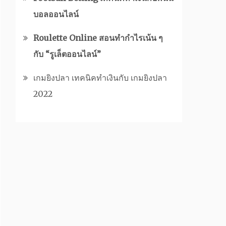
บอลออนไลน์
Roulette Online
สอนทำกำไรเน้น ๆ
กับ
“
รูเล็ตออนไลน์
”
เกมยิงปลา เทคนิคทำเงินกับ เกมยิงปลา
2022