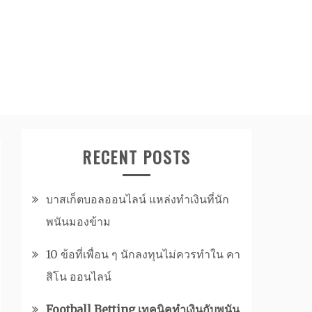
RECENT POSTS
บาสเก็ตบอลออนไลน์ แหล่งทำเงินที่นัก
พนันมองข้าม
10 ข้อที่เพื่อน ๆ นักลงทุนไม่ควรทำใน คา
สิโน ออนไลน์
Football Betting
เทคนิคทำเงินกับพนัน